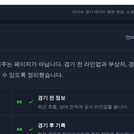
라이브 경기 데이터 화면 제공: 스코
20
여주는 페이지가 아닙니다. 경기 전 라인업과 부상자, 경
할 수 있도록 정리했습니다.
경기 전 정보
02
최근 흐름, 상대 전적과 공식 라인업을 봅니다.
경기 후 기록
04