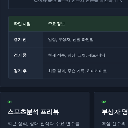
결장과 출전 불투명 선수의 변동을 확인합니다.
확인 시점
주요 정보
경기 전
일정, 부상자, 선발 라인업
경기 중
현재 점수, 퇴장, 교체, 세트·이닝
경기 후
최종 결과, 주요 기록, 하이라이트
01
02
스포츠분석 프리뷰
부상자 
최근 성적, 상대 전적과 주요 변수를
핵심 선수의 