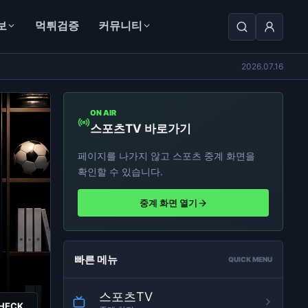
보
먹튀검증
커뮤니티
2026.07.16
ON AIR
스포츠TV 바로가기
페이지를 나가지 않고 스포츠 중계 화면을
확인할 수 있습니다.
중계 화면 열기
빠른 메뉴
QUICK MENU
스포츠TV
HECK