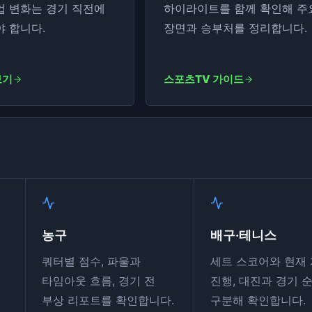
업 변화는 경기 직전에
하이라이트를 함께 확인해 주
 합니다.
장면과 승부처를 정리합니다.
보기
스포츠TV 가이드
농구
배구·테니스
쿼터별 점수, 파울과
세트 스코어와 현재
타임아웃 흐름, 경기 전
진행, 대진과 경기 
부상 리포트를 확인합니다.
구분해 확인합니다.