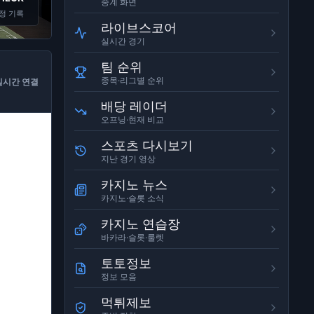
중계 화면
정 기록
라이브스코어
실시간 경기
팀 순위
종목·리그별 순위
실시간 연결
배당 레이더
오프닝·현재 비교
스포츠 다시보기
지난 경기 영상
카지노 뉴스
카지노·슬롯 소식
카지노 연습장
바카라·슬롯·룰렛
토토정보
정보 모음
먹튀제보